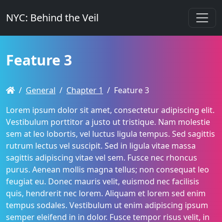
NYC: Behind the Veil
Feature 3
General
Chapter 1
Feature 3
Lorem ipsum dolor sit amet, consectetur adipiscing elit.
Vestibulum porttitor a justo ut tristique. Nam molestie
sem at leo lobortis, vel luctus ligula tempus. Sed sagittis
rutrum lectus vel suscipit. Sed in ligula vitae massa
sagittis adipiscing vitae vel sem. Fusce nec rhoncus
purus. Aenean mollis magna tellus; non consequat leo
feugiat eu. Donec mauris velit, euismod nec facilisis
quis, hendrerit nec lorem. Aliquam et lorem sed enim
tempus sodales. Vestibulum ut enim adipiscing ipsum
semper eleifend in in dolor. Fusce tempor risus velit, in