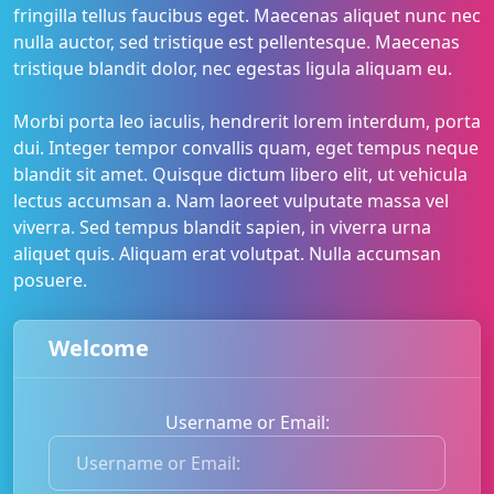
fringilla tellus faucibus eget. Maecenas aliquet nunc nec
nulla auctor, sed tristique est pellentesque. Maecenas
tristique blandit dolor, nec egestas ligula aliquam eu.
Morbi porta leo iaculis, hendrerit lorem interdum, porta
dui. Integer tempor convallis quam, eget tempus neque
blandit sit amet. Quisque dictum libero elit, ut vehicula
lectus accumsan a. Nam laoreet vulputate massa vel
viverra. Sed tempus blandit sapien, in viverra urna
aliquet quis. Aliquam erat volutpat. Nulla accumsan
posuere.
Welcome
Username or Email:
U
s